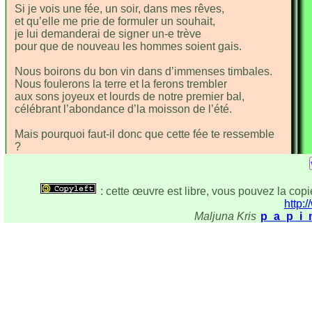
Si je vois une
fée, un soir, dans mes
rêves,
et qu’elle me
prie de formuler un
souhait,
je lui demande
rai de signer un-e
trève
pour que de nou
veau les hommes soient
gais.
Nous boirons du bon
vin dans d’immenses tim
bales.
Nous foulerons la
terre et la ferons trem
bler
aux sons joyeux et
lourds de notre premier
bal,
célébrant l’abon
dance d’la moisson de l’é
té.
Mais pourquoi faut-il
donc que cette fée te re
ssemble
?
Qu’elle ait tes yeux, ta
bouche,
ton sein et ton sou
rire
?
Est-ce bien le ha
sard qui
fait que ma main
tremble,
: cette œuvre est libre, vous pouvez la copie
ou suis-je encore, pour
toi,
tout empreint de dé
sir ?
http:/
Maljuna Kris
p_a_p_i_