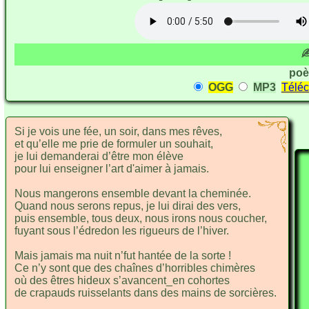
✍
poè
OGG
MP3
Téléc
Si je vois une
fée, un soir, dans mes
rêves,
et qu’elle me
prie de formuler un
souhait,
je lui demande
rai d’être mon é
lève
pour lui enseigner
l’art d'aimer à ja
mais.
Nous mangerons en
semble devant la chemi
née.
Quand nous serons re
pus, je lui dirai des
vers,
puis ensemble, tous
deux, nous irons nous cou
cher,
fuyant sous l’édre
don les rigueurs de l’hi
ver.
Mais jamais ma
nuit n’fut hantée de la
sorte !
Ce n’y sont que des
chaînes
d’horribles chi
mères
où des êtres hi
deux
s’avancent_en co
hortes
de crapauds ruisse
lants
dans des mains de sor
cières.