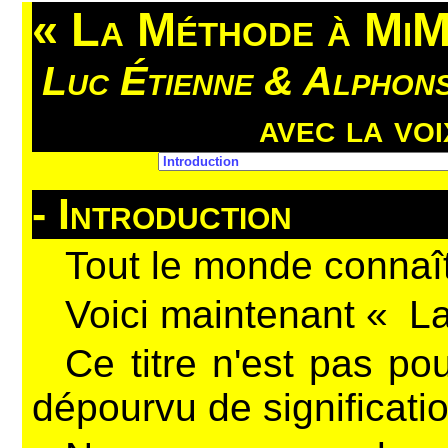
« La Méthode à MiM
Luc Étienne & Alphon
avec la voi
- Introduction
Tout le monde connaît
Voici maintenant «
La
Ce titre n'est pas p
dépourvu de significatio