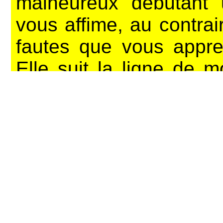
malheureux débutant u
vous affime, au contrai
fautes que vous appre
Elle suit la ligne de m
réconforte au lieu d
récapitulant sans cesse
sentier » et vous ense
grosse boule de neige »
Après « l'anglais san
peine », ou même « le 