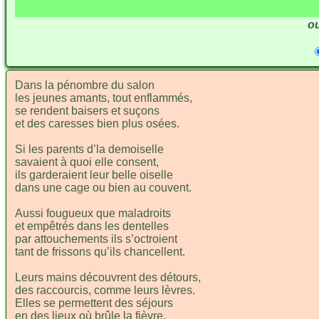
ou
Dans la pé
nombre du sa
lon
les jeunes a
mants, tout enfla
mmés,
se rendent
baisers et su
çons
et des ca
resses bien plus o
sées.
Si les pa
rents d’la demoi
selle
savaient à
quoi elle con
sent,
ils garde
raient leur belle oi
selle
dans une cage
ou bien au cou
vent.
Aussi fou
gueux que mala
droits
et empê
trés dans les den
telles
par attouche
ments ils s’oc
troient
tant de fri
ssons qu’ils chan
cellent.
Leurs mains dé
couvrent des dé
tours,
des raccour
cis, comme leurs
lèvres.
Elles se per
mettent des sé
jours
en des lieux
où brûle la
fièvre.