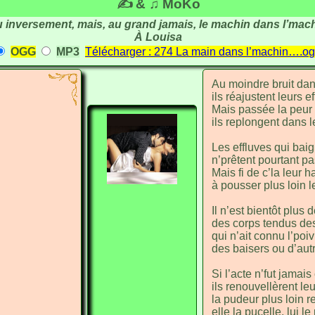
✍ & ♫ MoKo
 inversement, mais, au grand jamais, le machin dans l’mach
À Louisa
OGG
MP3
Télécharger : 274 La main dans l’machin….o
Au moindre
bruit da
ils réa
justent leurs ef
Mais passée
la peur 
ils replongent
dans l
Les effluves
qui bai
n’prêtent pourtant
pa
Mais fi de
c’la leur h
à pousser
plus loin 
Il n’est bien
tôt plus 
des corps ten
dus de
qui n’ait con
nu l’poiv
des baisers
ou d’aut
Si l’acte n’fut
jamais
ils renou
vellèrent le
la pudeur
plus loin 
elle la pu
celle, lui le