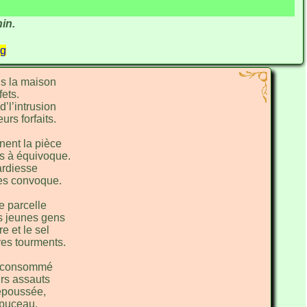
in.
gg
ns la mai
son
fets.
d’l’intru
sion
eurs for
faits.
gnent la
pièce
s à équi
voque.
ar
diesse
les con
voque.
de par
celle
s jeunes
gens
re et le
sel
res tour
ments.
 consom
mé
urs a
ssauts
repou
ssée,
 pu
ceau.