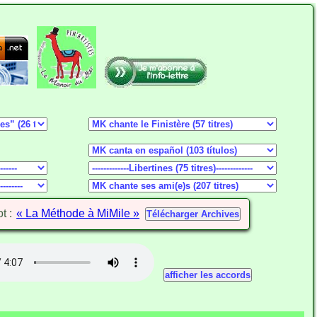
ot :
« La Méthode à MiMile »