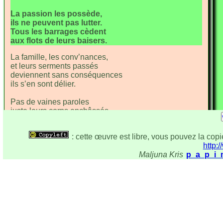
La passion les po
ssède,
ils ne peuvent pas lu
tter.
Tous les barrages
cèdent
aux flots de leurs bai
sers.
La famille, les conv’
nances,
et leurs serments pa
ssés
deviennent sans consé
quences
ils s’en sont déli
er.
Pas de vaines pa
roles
juste leurs corps enchâ
ssés.
Le désir les im
mole
et
va les consu
mer.
: cette œuvre est libre, vous pouvez la copie
http:/
Maljuna Kris
p_a_p_i_