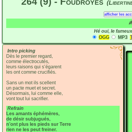
264 (9) - Foudroyés
(Liberti
✍
Hé oui, le fameu
OGG
MP3
Intro picking
Dès le premier re
gard,
comme électrocu
tés,
leurs raisons qui s’é
garent
les ont comme cruci
fiés.
Sans un mot ils
scellent
un pacte muet et se
cret.
Désormais, lui comme
elle,
vont
tout lui sacri
fier.
Refrain
Les amants éphé
mères,
de désir subju
gués,
n’ont plus les pieds sur
Terre
rien ne les peut frei
ner.