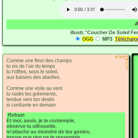
✍
illustr.
“Coucher De Soleil Fem
OGG
MP3
Télécharg
Comme une
fleur des champs
tu vis de
l‘air du temps
tu t‘offres, sous
le soleil,
aux baisers des a
beilles.
Comme une
voile au vent
tu raidis
tes gréements,
tendue vers
ton destin
si confiante en de
main.
Refrain
Et moi, a
ssis, je te contemple,
obser
ve ta silhouette,
m‘attache au
moindre
de tes gestes,
trouve que rien ne te re
ssemble.