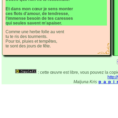
Et dans mon
cœur je sens monter
ces flots d‘a
mour, de tendresse,
l‘immense be
soin
de tes caresses
qui seules savent m‘apai
ser.
Comme une herbe
folle au vent
tu te ris
des tourments.
Pour toi, pluies
et tempêtes,
te sont des jours de
fête.
: cette œuvre est libre, vous pouvez la copie
http:/
Maljuna Kris
p_a_p_i_