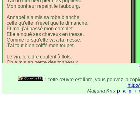
J'ai du ciel bleu plein les pu
pilles.
Mon bonheur repeint le fau
bourg.
Annabelle a mis sa robe
blanche,
celle qu'elle n'revêt que le di
manche.
Et moi j'ai passé mon com
plet
Elle a noué ses cheveux en
tresse.
Comme lorsqu'elle va à la
messe.
J'ai tout bien coiffé mon tou
pet.
Le vin, le cidre coulent à
flots.
On a mis en perce des ton
neaux.
Je n'ai pas lésiné sur les
frais.
: cette œuvre est libre, vous pouvez la copie
http:/
Maljuna Kris
p_a_p_i_