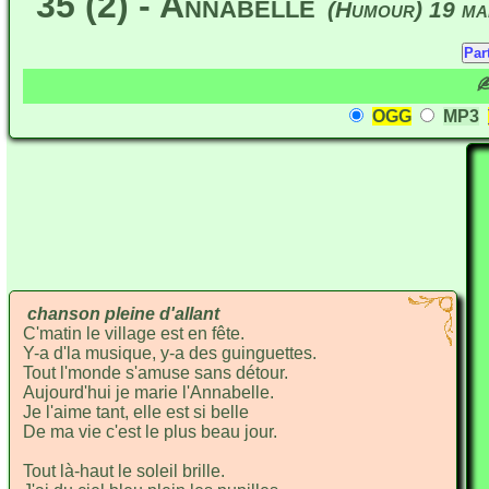
35 (2) - Annabelle
(Humour) 19 ma
✍
OGG
MP3
chanson pleine d'allant
C'matin le village est en
fête.
Y-a d'la musique, y-a des guin
guettes.
Tout l'monde s'amuse sans dé
tour.
Aujourd'hui je marie l'Anna
belle.
Je l'aime tant, elle est si
belle
De ma vie c'est le plus beau
jour.
Tout là-haut le soleil
brille.