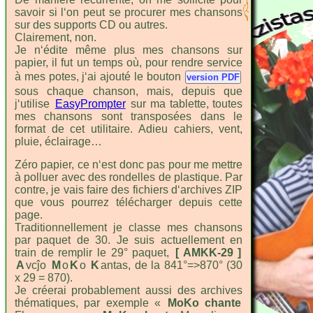
savoir si l‘on peut se procurer mes chansons
sur des supports CD ou autres.
Clairement, non.
Je n‘édite même plus mes chansons sur
papier, il fut un temps où, pour rendre service
à mes potes, j‘ai ajouté le bouton
sous chaque chanson, mais, depuis que
j‘utilise
EasyPrompter
sur ma tablette, toutes
mes chansons sont transposées dans le
format de cet utilitaire. Adieu cahiers, vent,
pluie, éclairage…
Zéro papier, ce n‘est donc pas pour me mettre
à polluer avec des rondelles de plastique. Par
contre, je vais faire des fichiers d‘archives ZIP
que vous pourrez télécharger depuis cette
page.
Traditionnellement je classe mes chansons
par paquet de 30. Je suis actuellement en
train de remplir le 29° paquet,
[ AMKK-29 ]
A
vcĵo
M
o
K
o
K
antas, de la 841°=>870° (30
x 29 = 870).
Je créerai probablement aussi des archives
thématiques, par exemple «
MoKo chante