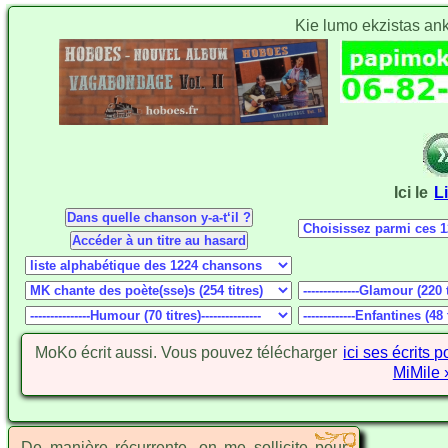
Kie lumo ekzistas an
Ici le
L
MoKo écrit aussi. Vous pouvez télécharger
ici ses écrits 
MiMile 
De manière récurrente, on me sollicite pour