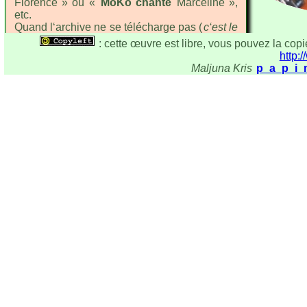
Florence » ou «
MoKo chante
Marceline »,
etc.
Quand l‘archive ne se télécharge pas (
c‘est le
cas de la plupart d‘entre elles pour le
: cette œuvre est libre, vous pouvez la copie
moment
) c‘est que je ne l‘ai pas encore
http:/
construite.
page créée le 8 janv.2021
Maljuna Kris
p_a_p_i_
Chaque fichier archive contiendra donc les
chansons aux formats
MP3
ou
OGG
, et le
fichier prompteur EZP, pour ceux qui
voudraient s‘essayer à
EasyPrompter
.
Archives téléchargeables
choisissez
un
format audio
OGG
MP3
MoKo
Chronologiques
chante
[ AMKK-
[ AMKK-
[ AMKK-
Florence
01 ]
11 ]
21 ]
[ AMKK-
[ AMKK-
[ AMKK-
Le Finistère
02 ]
12 ]
22 ]
[ AMKK-
[ AMKK-
[ AMKK-
singe
03 ]
13 ]
23 ]
Brassens